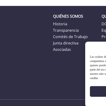
QUIÉNES SOMOS
Q
Historia
D
Transparencia
Eq
Comités de Trabajo
Pr
Junta directiva
Ag
Asociadas
Las cookies de
compartimos in
quienes puede
partir del uso
nuestro sitio 
casillas.