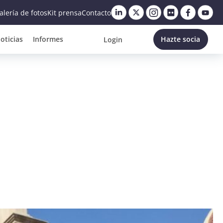
alería de fotos
Kit prensa
Contacto
oticias
Informes
Hazte socia
Login