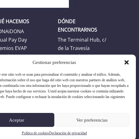
UÉ HACEMOS
DÓNDE
ENCONTRARNOS
ONAiDONA
ual Pay Day
The Terminal Hub, c/
emios EVAP
de la Travesía
enda
46024 Valencia
Gestionar preferencias
Horario
 este sitio web se usan para personalizar el contenido y analizar el tráfico. Además,
Horario oficina: L-J:
formación sobre el uso que haga del sitio web con nuestros partners de análisis web,
n combinarla con otra información que les haya proporcionado o que hayan recopilado a
8:30h -17:30h. V: 8:30h
 que haya hecho de sus servicios. Usted acepta nuestras cookies si continúa utilizando
- 16:30h
web. Puede configurar o rechazar la instalación de cookies seleccionando las siguientes
+34 96 351 17 19
Aceptar
Ver preferencias
asociacion@evap.es
Política de cookies
Declaración de privacidad