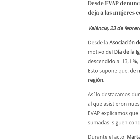
Desde EVAP denuncia
deja a las mujeres 
València, 23 de febre
Desde la
Asociación d
motivo del
Día de la I
descendido al 13,1 %, 
Esto supone que, de 
región
.
Así lo destacamos dur
al que asistieron nue
EVAP explicamos que la
sumadas, siguen condi
Durante el acto,
Marta