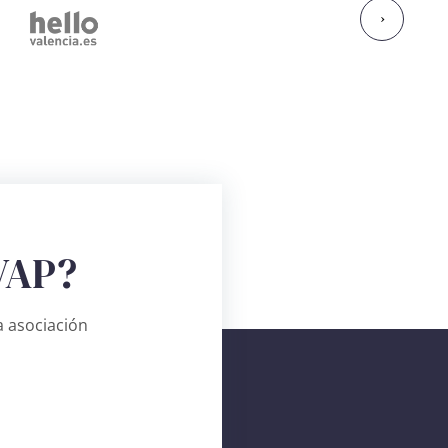
›
VAP?
 asociación