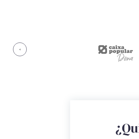
‹
¿Qu