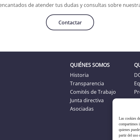
ncantados de atender tus dudas y consultas sobre nuestra
Contactar
QUIÉNES SOMOS
Q
Historia
D
Transparencia
Eq
Comités de Trabajo
Pr
Junta directiva
Ag
Asociadas
Las cookies de
compartimos in
quienes puede
partir del uso