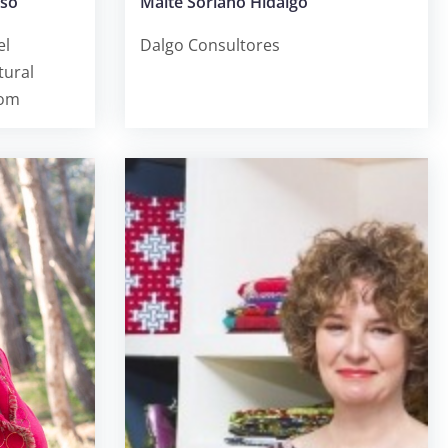
oso
Maite Soriano Hidalgo
el
Dalgo Consultores
tural
com