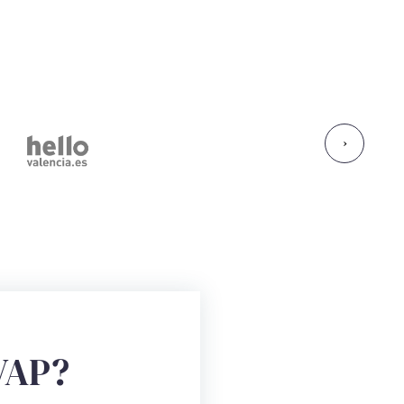
›
VAP?