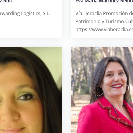
z Ruiz
Eva María Martínez Rein
warding Logistics, S.L.
Vía Heraclia Promoción d
Patrimonio y Turismo Cul
https://www.viaheraclia.