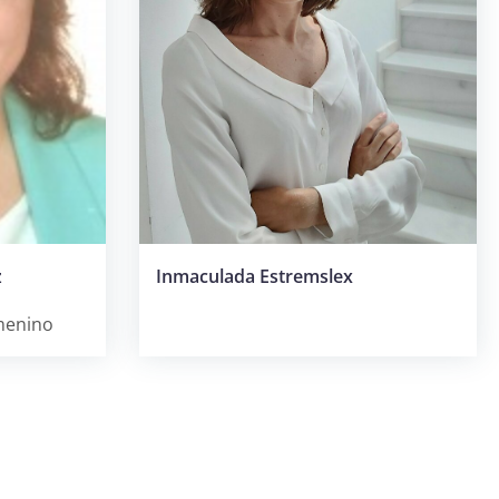
z
Inmaculada Estremslex
menino