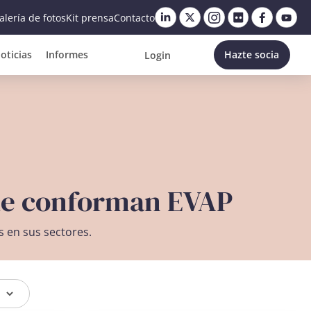
alería de fotos
Kit prensa
Contacto
oticias
Informes
Hazte socia
Login
que conforman EVAP
 en sus sectores.