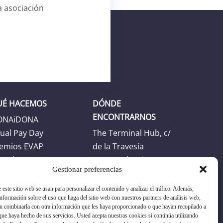
 asociación
UÉ HACEMOS
DÓNDE
ENCONTRARNOS
ONAiDONA
ual Pay Day
The Terminal Hub, c/
emios EVAP
de la Travesía
enda
46024 Valencia
Gestionar preferencias
Horario
 este sitio web se usan para personalizar el contenido y analizar el tráfico. Además,
Horario oficina: L-J:
formación sobre el uso que haga del sitio web con nuestros partners de análisis web,
n combinarla con otra información que les haya proporcionado o que hayan recopilado a
8:30h -17:30h. V: 8:30h
 que haya hecho de sus servicios. Usted acepta nuestras cookies si continúa utilizando