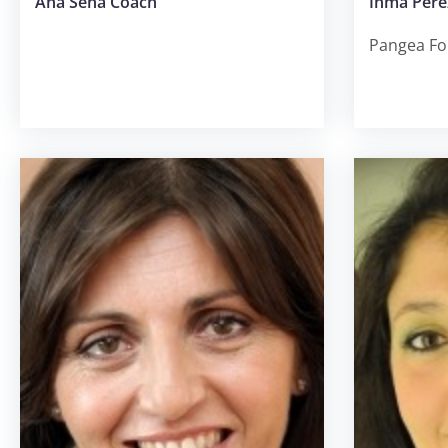
Ana Sena Coach
Inma Pére
Pangea For