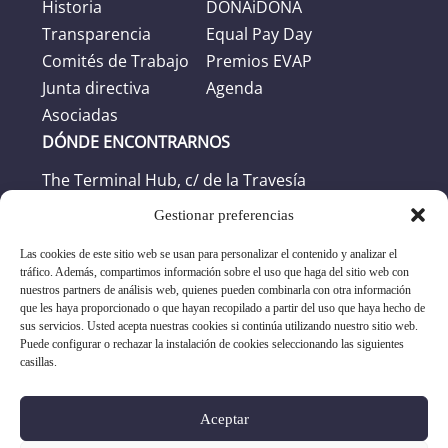
Historia
DONAiDONA
Transparencia
Equal Pay Day
Comités de Trabajo
Premios EVAP
Junta directiva
Agenda
Asociadas
DÓNDE ENCONTRARNOS
The Terminal Hub, c/ de la Travesía
46024 Valencia
Gestionar preferencias
Las cookies de este sitio web se usan para personalizar el contenido y analizar el
Horario
tráfico. Además, compartimos información sobre el uso que haga del sitio web con
nuestros partners de análisis web, quienes pueden combinarla con otra información
Horario oficina: L-J: 8:30h -17:30h. V: 8:30h -
que les haya proporcionado o que hayan recopilado a partir del uso que haya hecho de
sus servicios. Usted acepta nuestras cookies si continúa utilizando nuestro sitio web.
16:30h
Puede configurar o rechazar la instalación de cookies seleccionando las siguientes
casillas.
+34 96 351 17 19
Aceptar
asociacion@evap.es