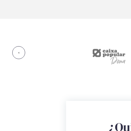
‹
¿Qu