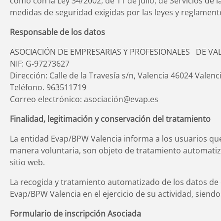
como con la Ley 34/2002, de 11 de julio, de Servicios de
medidas de seguridad exigidas por las leyes y reglamento
Responsable de los datos
ASOCIACIÓN DE EMPRESARIAS Y PROFESIONALES DE VAL
NIF: G-97273627
Dirección: Calle de la Travesía s/n, Valencia 46024 Valenci
Teléfono. 963511719
Correo electrónico: asociación@evap.es
Finalidad, legitimación y conservación del tratamiento
La entidad Evap/BPW Valencia informa a los usuarios que 
manera voluntaria, son objeto de tratamiento automatiza
sitio web.
La recogida y tratamiento automatizado de los datos de c
Evap/BPW Valencia en el ejercicio de su actividad, siendo
Formulario de inscripción Asociada