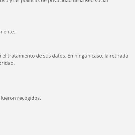
 y las políticas de privacidad de la Red social
amente.
l tratamiento de sus datos. En ningún caso, la retirada
oridad.
e fueron recogidos.