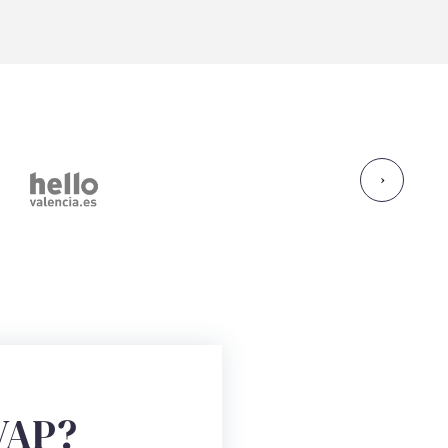
›
VAP?