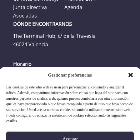
Junta directiva
Agenda
Asociadas
DÓNDE ENCONTRARNOS
The Terminal Hub, c/ de la Travesía
46024 Valencia
Horario
Gestionar preferencias
Horario oficina: L-J: 8:30h -17:30h. V: 8:30h -
16:30h
Las cookies de este sitio web se usan para personalizar el contenido y analizar el
tráfico. Además, compartimos información sobre el uso que haga del sitio web con
nuestros partners de análisis web, quienes pueden combinarla con otra información
+34 96 351 17 19
que les haya proporcionado o que hayan recopilado a partir del uso que haya hecho de
sus servicios. Usted acepta nuestras cookies si continúa utilizando nuestro sitio web.
Puede configurar o rechazar la instalación de cookies seleccionando las siguientes
asociacion@evap.es
casillas.
-
-
aviso legal
política de privacidad
política de cookies
Aceptar