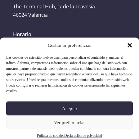
The Terminal Hub, c/ de la Travesía
46024 Valencia
Horario
Gestionar preferencias
Horario oficina: L-J: 8:30h -17:30h. V: 8:30h -
16:30h
Las cookies de este sitio web se usan para personalizar el contenido y analizar el
tráfico. Además, compartimos información sobre el uso que haga del sitio web con
nuestros partners de análisis web, quienes pueden combinarla con otra información
+34 96 351 17 19
que les haya proporcionado o que hayan recopilado a partir del uso que haya hecho de
sus servicios. Usted acepta nuestras cookies si continúa utilizando nuestro sitio web.
Puede configurar o rechazar la instalación de cookies seleccionando las siguientes
asociacion@evap.es
casillas.
-
-
aviso legal
política de privacidad
política de cookies
Aceptar
Copyright 2026
Ver preferencias
Política de cookies
Declaración de privacidad