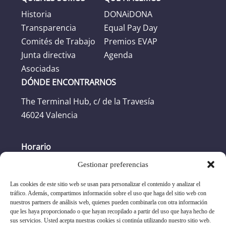
Historia
DONAiDONA
Transparencia
Equal Pay Day
Comités de Trabajo
Premios EVAP
Junta directiva
Agenda
Asociadas
DÓNDE ENCONTRARNOS
The Terminal Hub, c/ de la Travesía
46024 Valencia
Horario
Gestionar preferencias
Horario oficina: L-J: 8:30h -17:30h. V: 8:30h -
16:30h
Las cookies de este sitio web se usan para personalizar el contenido y analizar el
tráfico. Además, compartimos información sobre el uso que haga del sitio web con
nuestros partners de análisis web, quienes pueden combinarla con otra información
+34 96 351 17 19
que les haya proporcionado o que hayan recopilado a partir del uso que haya hecho de
sus servicios. Usted acepta nuestras cookies si continúa utilizando nuestro sitio web.