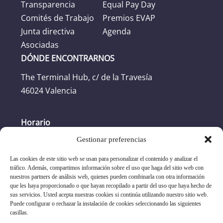
Transparencia
Equal Pay Day
Comités de Trabajo
Premios EVAP
Junta directiva
Agenda
Asociadas
DÓNDE ENCONTRARNOS
The Terminal Hub, c/ de la Travesía
46024 Valencia
Horario
Gestionar preferencias
Horario oficina: L-J: 8:30h -17:30h. V: 8:30h -
16:30h
Las cookies de este sitio web se usan para personalizar el contenido y analizar el
tráfico. Además, compartimos información sobre el uso que haga del sitio web con
nuestros partners de análisis web, quienes pueden combinarla con otra información
+34 96 351 17 19
que les haya proporcionado o que hayan recopilado a partir del uso que haya hecho de
sus servicios. Usted acepta nuestras cookies si continúa utilizando nuestro sitio web.
Puede configurar o rechazar la instalación de cookies seleccionando las siguientes
asociacion@evap.es
casillas.