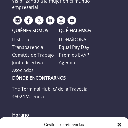
Visibilizando a la mujer en el mundo
empresarial
QUIÉNES SOMOS
QUÉ HACEMOS
Historia
DONAiDONA
Transparencia
Equal Pay Day
Comités de Trabajo
Premios EVAP
Junta directiva
Agenda
Asociadas
DÓNDE ENCONTRARNOS
The Terminal Hub, c/ de la Travesía
46024 Valencia
Horario
Gestionar preferencias
Horario oficina: L-J: 8:30h -17:30h. V: 8:30h -