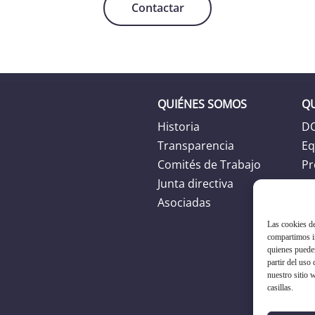
Contactar
QUIÉNES SOMOS
Q
Historia
D
Transparencia
Eq
Comités de Trabajo
Pr
Junta directiva
Ag
Asociadas
Las cookies de
compartimos in
quienes puede
partir del uso
nuestro sitio 
casillas.