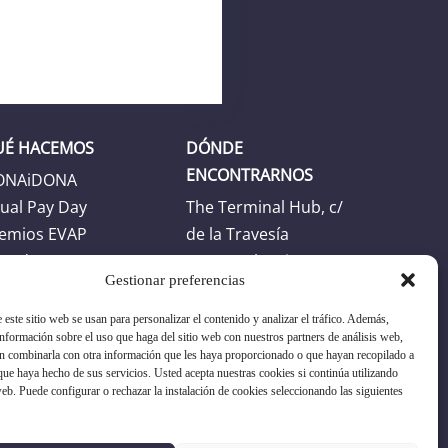
UÉ HACEMOS
DÓNDE
ENCONTRARNOS
ONAiDONA
ual Pay Day
The Terminal Hub, c/
emios EVAP
de la Travesía
enda
46024 Valencia
Gestionar preferencias
Horario
 este sitio web se usan para personalizar el contenido y analizar el tráfico. Además,
Horario oficina: L-J:
formación sobre el uso que haga del sitio web con nuestros partners de análisis web,
n combinarla con otra información que les haya proporcionado o que hayan recopilado a
8:30h -17:30h. V: 8:30h
 que haya hecho de sus servicios. Usted acepta nuestras cookies si continúa utilizando
- 16:30h
web. Puede configurar o rechazar la instalación de cookies seleccionando las siguientes
+34 96 351 17 19