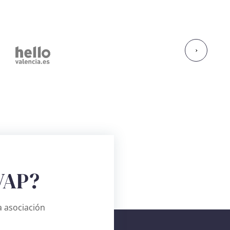
›
VAP?
 asociación