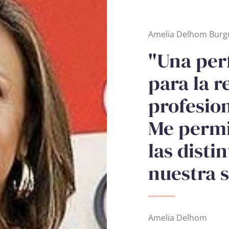
Amelia Delhom Burg
"Una per
para la r
profesio
Me permi
las disti
nuestra 
Amelia Delhom