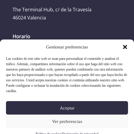
The Terminal Hub, c/ de la Travesía
46024 Valencia
Horario
Gestionar preferencias
Horario oficina: L-J: 8:30h -17:30h. V: 8:30h -
16:30h
Las cookies de este sitio web se usan para personalizar el contenido y analizar el
tráfico. Además, compartimos información sobre el uso que haga del sitio web con
nuestros partners de análisis web, quienes pueden combinarla con otra información
+34 96 351 17 19
que les haya proporcionado o que hayan recopilado a partir del uso que haya hecho de
sus servicios. Usted acepta nuestras cookies si continúa utilizando nuestro sitio web.
Puede configurar o rechazar la instalación de cookies seleccionando las siguientes
asociacion@evap.es
casillas.
-
-
aviso legal
política de privacidad
política de cookies
Aceptar
Copyright 2026
Ver preferencias