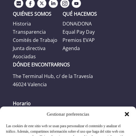
QUIÉNES SOMOS
QUÉ HACEMOS
Historia
DONAiDONA
Transparencia
Equal Pay Day
Comités de Trabajo
Premios EVAP
Junta directiva
Agenda
Asociadas
DÓNDE ENCONTRARNOS
The Terminal Hub, c/ de la Travesía
46024 Valencia
Horario
Gestionar preferencias
Horario oficina: L-J: 8:30h -17:30h. V: 8:30h -
16:30h
Las cookies de este sitio web se usan para personalizar el contenido y analizar el
tráfico. Además, compartimos información sobre el uso que haga del sitio web con