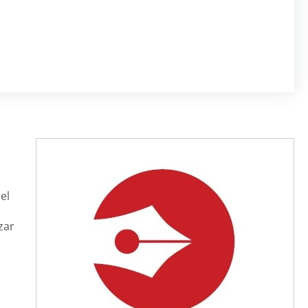
el
zar