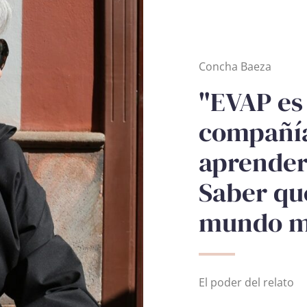
Concha Baeza
"EVAP es
compañía
aprender
Saber qu
mundo má
El poder del relato