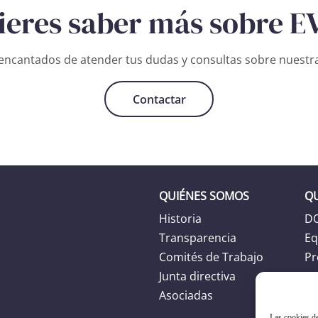
ieres saber más sobre E
ncantados de atender tus dudas y consultas sobre nuestra
Contactar
QUIÉNES SOMOS
Q
Historia
D
Transparencia
Eq
Comités de Trabajo
Pr
Junta directiva
Ag
Asociadas
Las cookies de