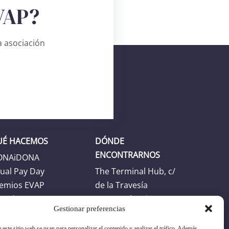
VAP?
 asociación
UÉ HACEMOS
DÓNDE
ENCONTRARNOS
ONAiDONA
ual Pay Day
The Terminal Hub, c/
emios EVAP
de la Travesía
enda
46024 Valencia
Gestionar preferencias
Horario
 este sitio web se usan para personalizar el contenido y analizar el tráfico. Además,