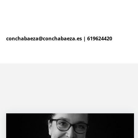
conchabaeza@conchabaeza.es
|
619624420