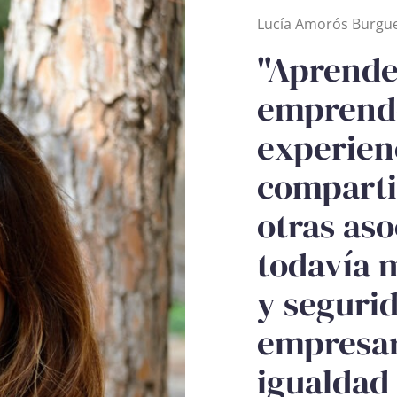
Lucía Amorós Burgu
"Aprende
emprend
experien
comparti
otras aso
todavía m
y seguri
empresar
igualdad 