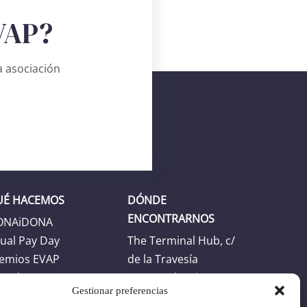
VAP?
 asociación
UÉ HACEMOS
DÓNDE
ENCONTRARNOS
ONAiDONA
ual Pay Day
The Terminal Hub, c/
emios EVAP
de la Travesía
enda
46024 Valencia
Gestionar preferencias