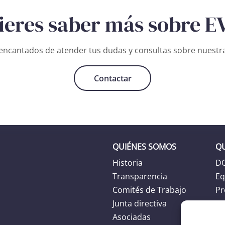
ieres saber más sobre E
ncantados de atender tus dudas y consultas sobre nuestra
Contactar
QUIÉNES SOMOS
Q
Historia
D
Transparencia
Eq
Comités de Trabajo
Pr
Junta directiva
Ag
Asociadas