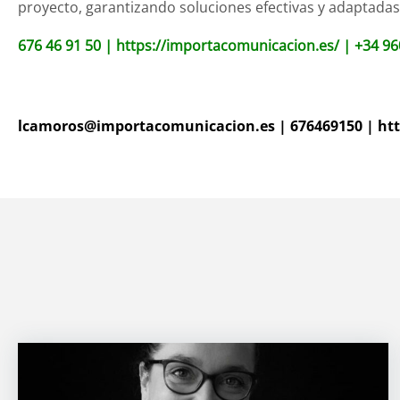
proyecto, garantizando soluciones efectivas y adaptadas 
676 46 91 50
|
https://importacomunicacion.es/
|
+34 96
lcamoros@importacomunicacion.es
|
676469150
|
ht