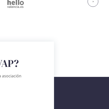
›
VAP?
 asociación