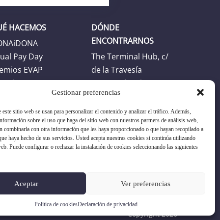
UÉ HACEMOS
DÓNDE
ENCONTRARNOS
ONAiDONA
ual Pay Day
The Terminal Hub, c/
emios EVAP
de la Travesía
enda
46024 Valencia
Gestionar preferencias
Horario
 este sitio web se usan para personalizar el contenido y analizar el tráfico. Además,
Horario oficina: L-J:
formación sobre el uso que haga del sitio web con nuestros partners de análisis web,
n combinarla con otra información que les haya proporcionado o que hayan recopilado a
8:30h -17:30h. V: 8:30h
 que haya hecho de sus servicios. Usted acepta nuestras cookies si continúa utilizando
- 16:30h
web. Puede configurar o rechazar la instalación de cookies seleccionando las siguientes
+34 96 351 17 19
Aceptar
Ver preferencias
asociacion@evap.es
Política de cookies
Declaración de privacidad
Copyright 2026