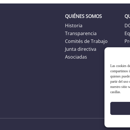
QUIÉNES SOMOS
Q
Historia
D
Transparencia
Eq
Comités de Trabajo
Pr
Junta directiva
Ag
Asociadas
Las cookies de
compartimos in
quienes puede
partir del uso
nuestro sitio 
casillas.