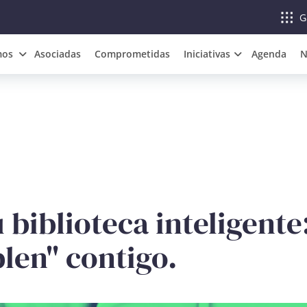
G
mos
Asociadas
Comprometidas
Iniciativas
Agenda
N
 biblioteca inteligent
len" contigo.