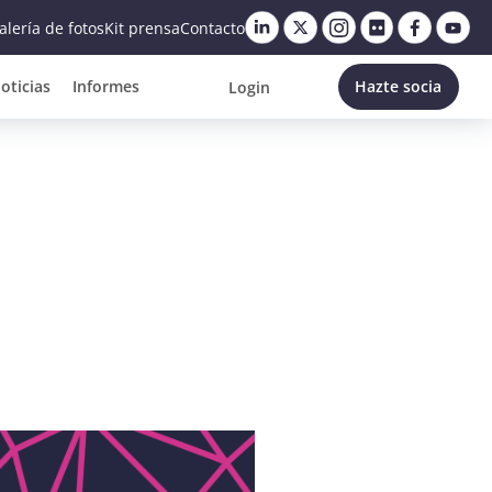
alería de fotos
Kit prensa
Contacto
oticias
Informes
Hazte socia
Login