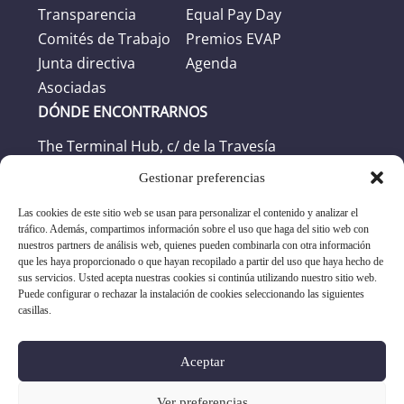
Transparencia
Equal Pay Day
Comités de Trabajo
Premios EVAP
Junta directiva
Agenda
Asociadas
DÓNDE ENCONTRARNOS
The Terminal Hub, c/ de la Travesía
46024 Valencia
Gestionar preferencias
Las cookies de este sitio web se usan para personalizar el contenido y analizar el
Horario
tráfico. Además, compartimos información sobre el uso que haga del sitio web con
nuestros partners de análisis web, quienes pueden combinarla con otra información
Horario oficina: L-J: 8:30h -17:30h. V: 8:30h -
que les haya proporcionado o que hayan recopilado a partir del uso que haya hecho de
sus servicios. Usted acepta nuestras cookies si continúa utilizando nuestro sitio web.
16:30h
Puede configurar o rechazar la instalación de cookies seleccionando las siguientes
casillas.
+34 96 351 17 19
Aceptar
asociacion@evap.es
Ver preferencias