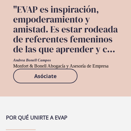
"EVAP es inspiración,
empoderamiento y
amistad. Es estar rodeada
de referentes femeninos
de las que aprender y con
las que compartir. Es
Andrea Bonell Campos
crecer personal y
Monfort & Bonell Abogacía y Asesoría de Empresa
Asóciate
profesionalmente."
POR QUÉ UNIRTE A EVAP